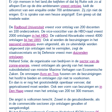
Er zijn mensen in het land,die twijfelen of dat bij Rutte ook zo al
aflopen
Een op de drie ambtenaren
vreest ontslag
, luidt de
uitkomst van een enquête onder 700 ambtenaren. Zij zijn niet de
enigen. Er is sprake van een heuse angstgolf. Een greep uit dat
troebele water.
De
Radboud Universiteit
vreest voor ontslag van 200 docenten
en 100 onderzoekers. De vice-voorzitter van de HBO-raad vreest
2000 ontslagen
in het HBO
. De vakbond Abvankabo vreest 4000
ontslagen
bij het UWV
. Ook al worden de bezuinigingen in het
passend onderwijs
even uitgesteld, als ze uiteindelijk worden
uitgevoerd zijn ontslagen niet te vermijden, zegt de
staatssecretaris en bij
Defensie vreest men
duizenden
ontslagen
.
Holland Solar, de organisatie van bedrijven in de
sector van de
zonne-energie
, vreest ontslagen als gevolg van het nieuwe
subsidiebeleid van minister Maxime Verhagen van Economische
Zaken. De omroepen
Avro en Tros
fuseren om de bezuinigingen
het hoofd te bieden en ontslagen zijn niet te voorkomen.
En dan is er nog het grootstedelijk openbaar vervoer, dat
geprivatiseerd moet worden. Ook een vorm van bezuinigen en
in
Den Haag
vreest men het ontslag van 200 tot 300 mensen.
Die angst is volkomen terecht. Zowel in de gesubsidieerde, als
in de commerciële sectoren zijn ontslagen gevallen of
aangekondigd.