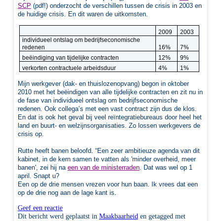
SCP
(pdf!) onderzocht de verschillen tussen de crisis in 2003 en
de huidige crisis. En dit waren de uitkomsten.
2009
2003
individueel ontslag om bedrijfseconomische
redenen
16%
7%
beëindiging van tijdelijke contracten
12%
9%
verkorten contractuele arbeidsduur
4%
1%
Mijn werkgever (dak- en thuislozenopvang) begon in oktober
2010 met het beëindigen van alle tijdelijke contracten en zit nu in
de fase van
individueel ontslag om bedrijfseconomische
redenen. Ook collega’s met een vast contract zijn dus de klos.
En dat is ook het geval bij veel reïntegratiebureaus door heel het
land en buurt- en welzijnsorganisaties. Zo lossen werkgevers de
crisis op.
Rutte heeft banen beloofd. “E
en zeer ambitieuze agenda van dit
kabinet, in de kern samen te vatten als 'minder overheid, meer
banen', zei hij na
een van de ministerraden
. Dat was wel op 1
april. Snapt u?
Een op de drie mensen vrezen voor hun baan. Ik vrees dat een
op de drie nog aan de lage kant is.
Geef een reactie
Dit bericht werd geplaatst in
Maakbaarheid
en getagged met