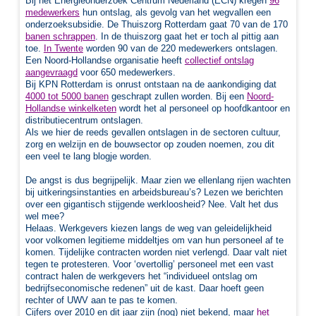
Bij het Energieonderzoek Centrum Nederland (ECN) kregen
96
medewerkers
hun ontslag, als gevolg van het wegvallen een
onderzoeksubsidie. De Thuiszorg Rotterdam gaat 70 van de 170
banen schrappen
.
In de thuiszorg gaat het er toch al pittig aan
toe.
In Twente
worden 90 van de 220 medewerkers ontslagen.
Een Noord-Hollandse organisatie heeft
collectief ontslag
aangevraagd
voor
650 medewerkers.
Bij KPN Rotterdam is onrust ontstaan na de aankondiging dat
4000 tot 5000 banen
geschrapt zullen worden. Bij een
Noord-
Hollandse winkelketen
wordt het al personeel op hoofdkantoor en
distributiecentrum ontslagen.
Als we hier de reeds gevallen ontslagen in de sectoren cultuur,
zorg en welzijn en de bouwsector op zouden noemen, zou dit
een veel te lang blogje worden.
De angst is dus begrijpelijk. Maar zien we ellenlang rijen wachten
bij uitkeringsinstanties en arbeidsbureau’s? Lezen we berichten
over een gigantisch stijgende werkloosheid? Nee. Valt het dus
wel mee?
Helaas. Werkgevers kiezen langs de weg van geleidelijkheid
voor volkomen legitieme middeltjes om van hun personeel af te
komen. Tijdelijke contracten worden niet verlengd. Daar valt niet
tegen te protesteren. Voor ‘overtollig’ personeel met een vast
contract halen de werkgevers het “individueel ontslag om
bedrijfseconomische redenen” uit de kast. Daar hoeft geen
rechter of UWV aan te pas te komen.
Cijfers over 2010 en dit jaar zijn (nog) niet bekend, maar
het