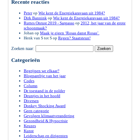
Recente reacties
Peter
op
Wie kent de Energiekaravaan uit 1984?
Dirk Bannink
op
Wie kent de Energiekaravaan uit 1984?
Ruttes Onrust 2019 - Sargasso
op
2012, het jaar van de grote
schoonmaak?
Johan
op
Maak je eigen ‘Rosas danst Rosas’.
Henk van S tot S
op
Regen? Staatsteun!
Zoeken naar:
Categorieën
Begrijpen we elkaar?
Blogpareltje van het jaar
Codes
Column
De toestand in de polder
Deuntjes in het hoofd
Diversen
Donkey Shocking Award
Geen categorie
Gevolgen klimaatverandering
Gezondheid & Hypocrisie
Keuzes
Kunst
Leiderschap en dirigenten