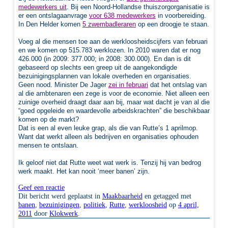
medewerkers uit
. Bij een Noord-Hollandse thuiszorgorganisatie is
er een ontslagaanvrage
voor 638 medewerkers
in voorbereiding.
In Den Helder komen
5 zwembadleraren
op een droogje te staan.
Voeg al die mensen toe aan de werkloosheidscijfers van februari
en we komen op 515.783 werklozen. In 2010 waren dat er nog
426.000 (in 2009: 377.000; in 2008: 300.000). En dan is dit
gebaseerd op slechts een greep uit de aangekondigde
bezuinigingsplannen van lokale overheden en organisaties.
Geen nood. Minister De Jager
zei in februari
dat het ontslag van
al die ambtenaren een zege is voor de economie. Niet alleen een
zuinige overheid draagt daar aan bij, maar wat dacht je van al die
“goed opgeleide en waardevolle arbeidskrachten” die beschikbaar
komen op de markt?
Dat is een al even leuke grap, als die van Rutte’s 1 aprilmop.
Want dat werkt alleen als bedrijven en organisaties ophouden
mensen te ontslaan.
Ik geloof niet dat Rutte weet wat werk is. Tenzij hij van bedrog
werk maakt. Het kan nooit ‘meer banen’ zijn.
Geef een reactie
Dit bericht werd geplaatst in
Maakbaarheid
en getagged met
banen
,
bezuinigingen
,
politiek
,
Rutte
,
werkloosheid
op
4 april,
2011
door
Klokwerk
.