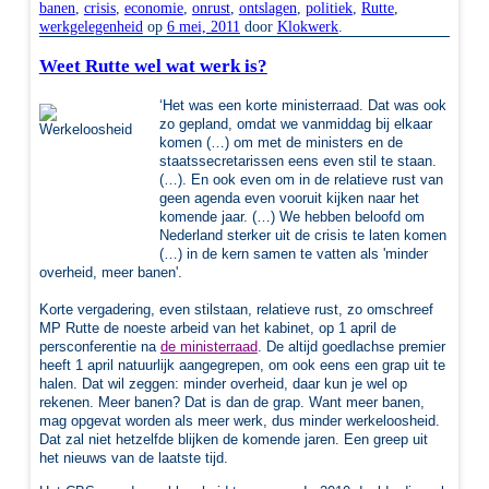
banen
,
crisis
,
economie
,
onrust
,
ontslagen
,
politiek
,
Rutte
,
werkgelegenheid
op
6 mei, 2011
door
Klokwerk
.
Weet Rutte wel wat werk is?
‘Het was een korte ministerraad. Dat was ook
zo gepland, omdat we vanmiddag bij elkaar
komen (…) om met de ministers en de
staatssecretarissen eens even stil te staan.
(…). En ook even om in de relatieve rust van
geen agenda even vooruit kijken naar het
komende jaar. (…) We hebben beloofd om
Nederland sterker uit de crisis te laten komen
(…) in de kern samen te vatten als 'minder
overheid, meer banen'.
Korte vergadering, even stilstaan, relatieve rust, zo omschreef
MP Rutte de noeste arbeid van het kabinet, op 1 april de
persconferentie na
de ministerraad
. De altijd goedlachse premier
heeft 1 april natuurlijk aangegrepen, om ook eens een grap uit te
halen. Dat wil zeggen: minder overheid, daar kun je wel op
rekenen. Meer banen? Dat is dan de grap. Want meer banen,
mag opgevat worden als meer werk, dus minder werkeloosheid.
Dat zal niet hetzelfde blijken de komende jaren.
Een greep uit
het nieuws van de laatste tijd.