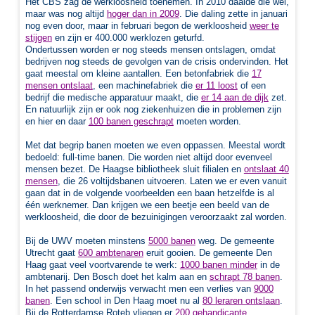
Het CBS zag de werkloosheid toenemen. In 2010 daalde die wel,
maar was nog altijd
hoger dan in 2009
. Die daling zette in januari
nog even door, maar in februari begon de werkloosheid
weer te
stijgen
en zijn er 400.000 werklozen geturfd.
Ondertussen worden er nog steeds mensen ontslagen, omdat
bedrijven nog steeds de gevolgen van de crisis ondervinden. Het
gaat meestal om kleine aantallen. Een betonfabriek die
17
mensen ontslaat
, een machinefabriek die
er 11 loost
of een
bedrijf die medische apparatuur maakt, die
er 14 aan de dijk
zet.
En natuurlijk zijn er ook nog ziekenhuizen die in problemen zijn
en hier en daar
100 banen geschrapt
moeten worden.
Met dat begrip banen moeten we even oppassen. Meestal wordt
bedoeld: full-time banen. Die worden niet altijd door evenveel
mensen bezet. De Haagse bibliotheek sluit filialen en
ontslaat 40
mensen
, die 26 voltijdsbanen uitvoeren. Laten we er even vanuit
gaan dat in de volgende voorbeelden een baan hetzelfde is al
één werknemer. Dan krijgen we een beetje een beeld van de
werkloosheid, die door de bezuinigingen veroorzaakt zal worden.
Bij de UWV moeten minstens
5000 banen
weg. De gemeente
Utrecht gaat
600 ambtenaren
eruit gooien. De gemeente Den
Haag gaat veel voortvarende te werk:
1000 banen minder
in de
ambtenarij. Den Bosch doet het kalm aan en
schrapt 78 banen
.
In het passend onderwijs verwacht men een verlies van
9000
banen
. Een school in Den Haag moet
nu al
80 leraren ontslaan
.
Bij de Rotterdamse Roteb vliegen er
200 gehandicapte