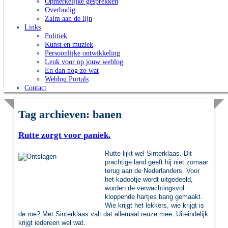
Opmerkelijke gesprekken
Overbodig
Zalm aan de lijn
Links
Politiek
Kunst en muziek
Persoonlijke ontwikkeling
Leuk voor op jouw weblog
En dan nog zo wat
Weblog Portals
Contact
Tag archieven:
banen
Rutte zorgt voor paniek.
Rutte lijkt wel Sinterklaas. Dit
prachtige land geeft hij niet zomaar
terug aan de Nederlanders. Voor
het kadootje wordt uitgedeeld,
worden de verwachtingsvol
kloppende hartjes bang gemaakt.
Wie krijgt het lekkers, wie krijgt is
de roe? Met Sinterklaas valt dat allemaal reuze mee. Uiteindelijk
krijgt iedereen wel wat.