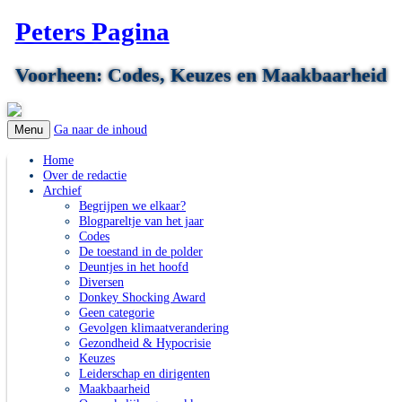
Peters Pagina
Voorheen: Codes, Keuzes en Maakbaarheid
Ga naar de inhoud
Menu
Home
Over de redactie
Archief
Begrijpen we elkaar?
Blogpareltje van het jaar
Codes
De toestand in de polder
Deuntjes in het hoofd
Diversen
Donkey Shocking Award
Geen categorie
Gevolgen klimaatverandering
Gezondheid & Hypocrisie
Keuzes
Leiderschap en dirigenten
Maakbaarheid