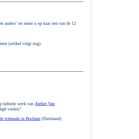
et anders’ en stemt u op naar een van de 12
nten (artikel volgt nog).
ig subtiele werk van
Atelier Van
digd voelen?
de triënnale in Bochum
(Duitsland).