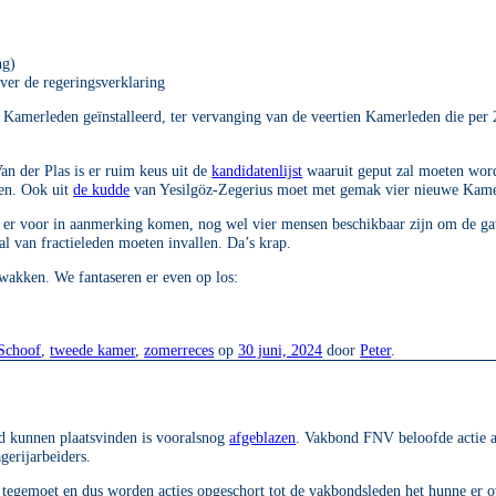
ng)
ver de regeringsverklaring
 Kamerleden geïnstalleerd, ter vervanging van de veertien Kamerleden die per 
an der Plas is er ruim keus uit de
kandidatenlijst
waaruit geput zal moeten word
den. Ook uit
de kudde
van Yesilgöz-Zegerius moet met gemak vier nieuwe Kam
e er voor in aanmerking komen, nog wel vier mensen beschikbaar zijn om de gate
al van fractieleden moeten invallen. Da’s krap.
zwakken. We fantaseren er even op los:
 Schoof
,
tweede kamer
,
zomerreces
op
30 juni, 2024
door
Peter
.
d kunnen plaatsvinden is vooralsnog
afgeblazen
. Vakbond FNV beloofde actie a
gerijarbeiders.
tegemoet en dus worden acties opgeschort tot de vakbondsleden het hunne er 