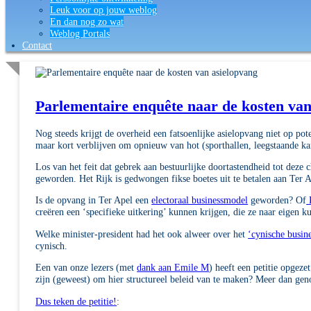
Leuk voor op jouw weblog
En dan nog zo wat
Weblog Portals
Contact
Parlementaire enquête naar de kosten van
Nog steeds krijgt de overheid een fatsoenlijke asielopvang niet op p
maar kort verblijven om opnieuw van hot (sporthallen, leegstaande kan
Los van het feit dat gebrek aan bestuurlijke doortastendheid tot deze 
geworden. Het Rijk is gedwongen fikse boetes uit te betalen aan Ter 
Is de opvang in Ter Apel een
electoraal businessmodel
geworden? Of
creëren een ‘specifieke uitkering’ kunnen krijgen, die ze naar eigen 
Welke minister-president had het ook alweer over het
‘cynische busin
cynisch.
Een van onze lezers (met
dank aan Emile M
) heeft een petitie opgez
zijn (geweest) om hier structureel beleid van te maken? Meer dan geno
Dus teken de petitie!
: