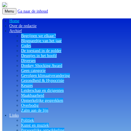
Ga naar de inhoud
Menu
Home
Over de redactie
Archief
Begrijpen we elkaar?
Blogpareltje van het jaar
Codes
De toestand in de polder
Deuntjes in het hoofd
Diversen
Donkey Shocking Award
Geen categorie
Gevolgen klimaatverandering
Gezondheid & Hypocrisie
Keuzes
Leiderschap en dirigenten
Maakbaarheid
Opmerkelijke gesprekken
Overbodig
Zalm aan de lijn
Links
Politiek
Kunst en muziek
Persoonlijke ontwikkeling