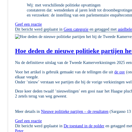
Wij: met verschillende politieke opvattingen
constateren dat: wensdenken al jaren leidt tot droombegrotinge
en verzoeken: de instelling van een parlementaire enquêtecomm
Geef een reactie
Dit bericht werd geplaatst in
Geen categorie
en getagged met
asielbel
Hoe deden de nieuwe politieke partijen h
Nu de definitieve uitslag van de Tweede Kamerverkiezingen 2025 een 
Voor het artikel is gebruik gemaakt van de tellingen die uit
de osv
(on
elkaar veegde.
Onder ‘nieuw’ verstaan we partijen die bij de vorige verkiezingen we
Deze keer deden twaalf ‘nieuwelingen’ een gooi naar het Haagse pluc
2 zetels terug van weg geweest.
Meer details in
Nieuwe politieke partijen – de resultaten
(Sargasso 13
Geef een reactie
Dit bericht werd geplaatst in
De toestand in de polder
en getagged me
Peter
.