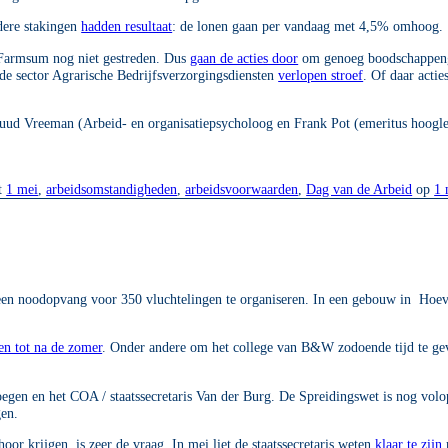
rdere stakingen
hadden resultaat
: de lonen gaan per vandaag met 4,5% omhoog.
n Farmsum nog niet gestreden. Dus
gaan de acties door
om genoeg boodschappenge
de sector Agrarische Bedrijfsverzorgingsdiensten
verlopen stroef
. Of daar acti
uud Vreeman (Arbeid- en organisatiepsycholoog en Frank Pot (emeritus hoogler
t
1 mei
,
arbeidsomstandigheden
,
arbeidsvoorwaarden
,
Dag van de Arbeid
op
1 
 een noodopvang voor 350 vluchtelingen te organiseren. In een gebouw in Hoe
len tot na de zomer
. Onder andere om het college van B&W zodoende tijd te g
egen en het COA / staatssecretaris Van der Burg. De Spreidingswet is nog vol
gen.
r krijgen, is zeer de vraag. In mei liet de staatssecretaris weten
klaar te zijn
m