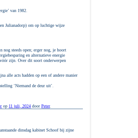
rgie’ van 1982.
 en Julianadorp) om op luchtige wijze
n nog steeds open; erger nog, je hoort
rgiebesparing en alternatieve energie
 vóór zijn. Over dit soort onderwerpen
ijna alle acts hadden op een of andere manier
telling ‘Niemand de deur uit’.
er
op
11 juli, 2024
door
Peter
.
anstaande dinsdag kabinet Schoof bij zijne