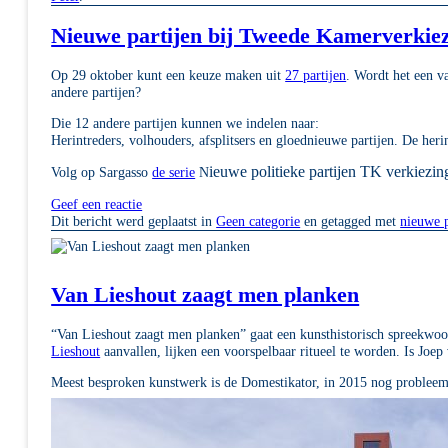
Nieuwe partijen bij Tweede Kamerverkie
Op 29 oktober kunt een keuze maken uit
27 partijen
. Wordt het een v
andere partijen?
Die 12 andere partijen kunnen we indelen naar:
Herintreders, volhouders, afsplitsers en gloednieuwe partijen. De heri
ieuwe politieke partijen TK verkiezi
Volg op Sargasso
de serie
N
Geef een reactie
Dit bericht werd geplaatst in
Geen categorie
en getagged met
nieuwe p
Van Lieshout zaagt men planken
“Van Lieshout zaagt men planken” gaat een kunsthistorisch spreekwoo
Lieshout
aanvallen, lijken een voorspelbaar ritueel te worden. Is Joep
Meest besproken kunstwerk is de Domestikator, in 2015 nog problee