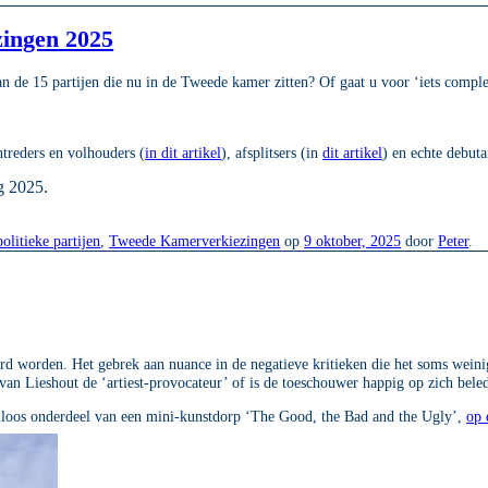
zingen 2025
an de 15 partijen die nu in de Tweede kamer zitten? Of gaat u voor ‘iets comple
ntreders en volhouders (
in dit artikel
), afsplitsers (in
dit artikel
) en echte debuta
ng 2025.
olitieke partijen
,
Tweede Kamerverkiezingen
op
9 oktober, 2025
door
Peter
.
rd worden. Het gebrek aan nuance in de negatieve kritieken die het soms wein
 van Lieshout de ‘artiest-provocateur’ of is de toeschouwer happig op zich bele
mloos onderdeel van een mini-kunstdorp ‘The Good, the Bad and the Ugly’,
op 