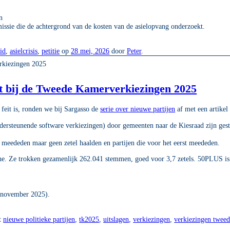
n
issie die de achtergrond van de kosten van de asielopvang onderzoekt.
eid
,
asielcrisis
,
petitie
op
28 mei, 2026
door
Peter
.
et bij de Tweede Kamerverkiezingen 2025
feit is, ronden we bij Sargasso de
serie over nieuwe partijen
af met een artikel 
dersteunende software verkiezingen) door gemeenten naar de Kiesraad zijn ge
l meededen maar geen zetel haalden en partijen die voor het eerst meededen.
he. Ze trokken gezamenlijk 262.041 stemmen, goed voor 3,7 zetels. 50PLUS is 
 november 2025).
t
nieuwe politieke partijen
,
tk2025
,
uitslagen
,
verkiezingen
,
verkiezingen twee