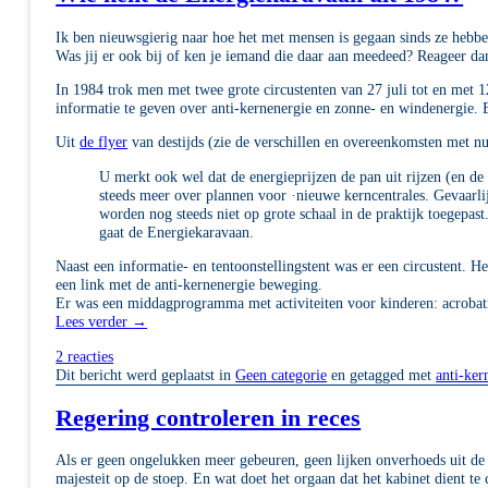
Ik ben nieuwsgierig naar hoe het met mensen is gegaan sinds ze heb
Was jij er ook bij of ken je iemand die daar aan meedeed? Reageer d
In 1984 trok men met twee grote circustenten van 27 juli tot en met 
informatie te geven over anti-kernenergie en zonne- en windenergie. E
Uit
de flyer
van destijds (zie de verschillen en overeenkomsten met nu
U merkt ook wel dat de energieprijzen de pan uit rijzen (en de
steeds meer over plannen voor ·nieuwe kerncentrales. Gevaarlij
worden nog steeds niet op grote schaal in de praktijk toegepas
gaat de Energiekaravaan.
Naast een informatie- en tentoonstellingstent was er een circustent. 
een link met de anti-kernenergie beweging.
Er was een middagprogramma met activiteiten voor kinderen: acrobatie
Lees verder
→
2 reacties
Dit bericht werd geplaatst in
Geen categorie
en getagged met
anti-ke
Regering controleren in reces
Als er geen ongelukken meer gebeuren, geen lijken onverhoeds uit de 
majesteit op de stoep. En wat doet het orgaan dat het kabinet dient te