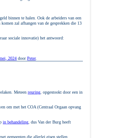
ld binnen te halen. Ook de arbeiders van een
es komen zal afhangen van de gesprekken die 13
aar sociale innovatie) het antwoord:
mei, 2024
door
Peter
.
velaken. Meteen
reuring
, opgestookt door een in
even om met het COA (Centraal Orgaan opvang
op
in behandeling
, dus Van der Burg heeft
et gemeenten die allerlei eisen stellen.