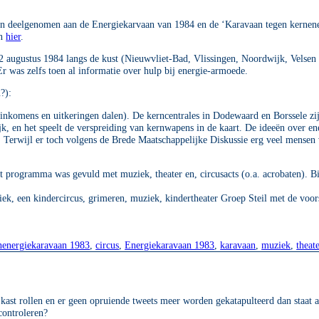
ben deelgenomen aan de Energiekarvaan van 1984 en de ‘Karavaan tegen kernene
an
hier
.
12 augustus 1984 langs de kust (Nieuwvliet-Bad, Vlissingen, Noordwijk, Velsen
r was zelfs toen al informatie over hulp bij energie-armoede.
?):
 inkomens en uitkeringen dalen). De kerncentrales in Dodewaard en Borssele zij
k, en het speelt de verspreiding van kernwapens in de kaart. De ideeën over ene
t. Terwijl er toch volgens de Brede Maatschappelijke Diskussie erg veel mensen
Het programma was gevuld met muziek, theater en, circusacts (o.a. acrobaten). B
k, een kindercircus, grimeren, muziek, kindertheater Groep Steil met de voors
rnenergiekaravaan 1983
,
circus
,
Energiekaravaan 1983
,
karavaan
,
muziek
,
theat
kast rollen en er geen opruiende tweets meer worden gekatapulteerd dan staat a
 controleren?