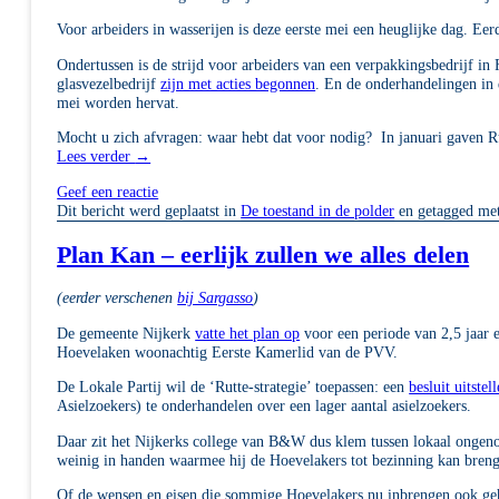
Voor arbeiders in wasserijen is deze eerste mei een heuglijke dag. Ee
Ondertussen is de strijd voor arbeiders van een verpakkingsbedrijf i
glasvezelbedrijf
zijn met acties begonnen
. En de onderhandelingen in 
mei worden hervat.
Mocht u zich afvragen: waar hebt dat voor nodig? In januari gaven R
Lees verder
→
Geef een reactie
Dit bericht werd geplaatst in
De toestand in de polder
en getagged me
Plan Kan – eerlijk zullen we alles delen
(eerder verschenen
bij Sargasso
)
De gemeente Nijkerk
vatte het plan op
voor een periode van 2,5 jaar
Hoevelaken woonachtig Eerste Kamerlid van de PVV.
De Lokale Partij wil de ‘Rutte-strategie’ toepassen: een
besluit uitstel
Asielzoekers) te onderhandelen over een lager aantal asielzoekers.
Daar zit het Nijkerks college van B&W dus klem tussen lokaal ongeno
weinig in handen waarmee hij de Hoevelakers tot bezinning kan bren
Of de wensen en eisen die sommige Hoevelakers nu inbrengen ook gehoo