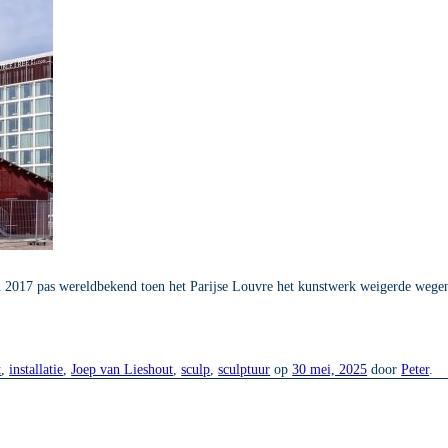
n 2017 pas wereldbekend toen het Parijse Louvre het kunstwerk weigerde wegen
t
,
installatie
,
Joep van Lieshout
,
sculp
,
sculptuur
op
30 mei, 2025
door
Peter
.