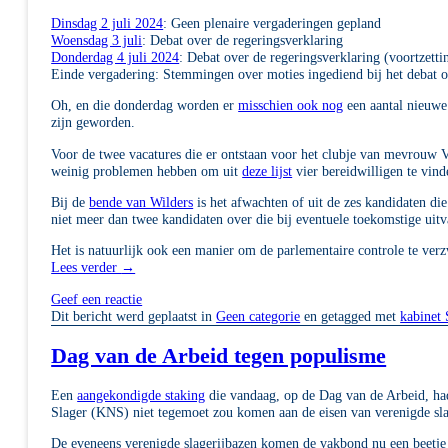
Dinsdag 2 juli 2024
: Geen plenaire vergaderingen gepland
Woensdag 3 juli
: Debat over de regeringsverklaring
Donderdag 4 juli 2024
: Debat over de regeringsverklaring (voortzetti
Einde vergadering: Stemmingen over moties ingediend bij het debat o
Oh, en die donderdag worden er
misschien ook nog
een aantal nieuwe
zijn geworden.
Voor de twee vacatures die er ontstaan voor het clubje van mevrouw V
weinig problemen hebben om uit
deze lijst
vier bereidwilligen te vin
Bij de
bende van Wilders
is het afwachten of uit de zes kandidaten di
niet meer dan twee kandidaten over die bij eventuele toekomstige uitv
Het is natuurlijk ook een manier om de parlementaire controle te ver
Lees verder
→
Geef een reactie
Dit bericht werd geplaatst in
Geen categorie
en getagged met
kabinet
Dag van de Arbeid tegen populisme
Een
aangekondigde staking
die vandaag, op de Dag van de Arbeid, ha
Slager (KNS) niet tegemoet zou komen aan de eisen van verenigde sla
De eveneens verenigde slagerijbazen komen de vakbond nu een beetje 