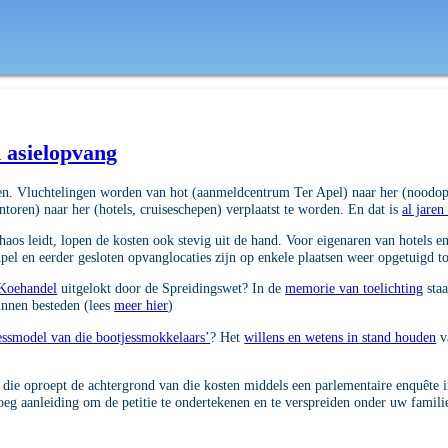
 asielopvang
oten. Vluchtelingen worden van hot (aanmeldcentrum Ter Apel) naar her (noodo
toren) naar her (hotels, cruiseschepen) verplaatst te worden. En dat is
al jaren
chaos leidt, lopen de kosten ook stevig uit de hand. Voor eigenaren van hotels 
Apel en eerder gesloten opvanglocaties zijn op enkele plaatsen weer opgetuigd 
Koehandel
uitgelokt door de Spreidingswet? In de
memorie van toelichting
staa
kunnen besteden (lees
meer hier
)
essmodel van die bootjessmokkelaars’
? Het
willens en wetens in stand houden
va
et die oproept de achtergrond van die kosten middels een parlementaire enquête
eg aanleiding om de petitie te ondertekenen en te verspreiden onder uw familie