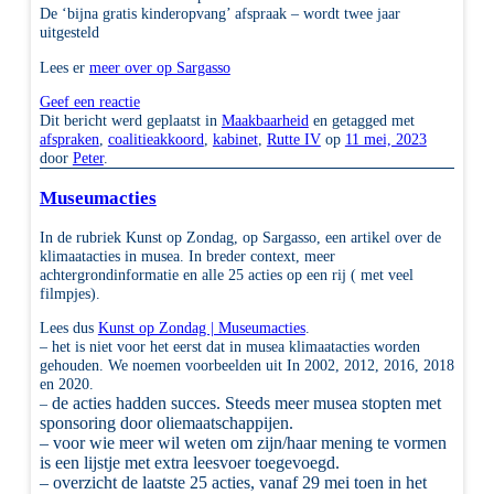
De ‘bijna gratis kinderopvang’ afspraak – wordt twee jaar
uitgesteld
Lees er
meer over op Sargasso
Geef een reactie
Dit bericht werd geplaatst in
Maakbaarheid
en getagged met
afspraken
,
coalitieakkoord
,
kabinet
,
Rutte IV
op
11 mei, 2023
door
Peter
.
Museumacties
In de rubriek Kunst op Zondag, op Sargasso, een artikel over de
klimaatacties in musea. In breder context, meer
achtergrondinformatie en alle 25 acties op een rij ( met veel
filmpjes).
Lees dus
Kunst op Zondag | Museumacties
.
– het is niet voor het eerst dat in musea klimaatacties worden
gehouden. We noemen voorbeelden uit In 2002, 2012, 2016, 2018
en 2020.
de acties hadden succes. Steeds meer musea stopten met
–
sponsoring door oliemaatschappijen.
– voor wie meer wil weten om zijn/haar mening te vormen
is een lijstje met extra leesvoer toegevoegd.
– overzicht de laatste 25 acties, vanaf 29 mei toen in het