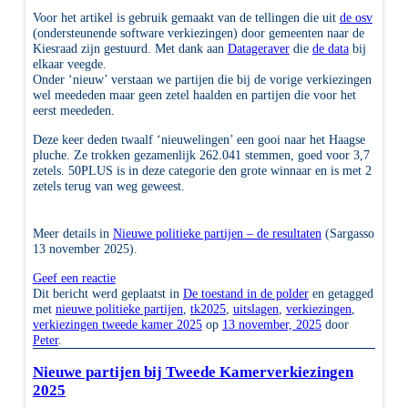
Voor het artikel is gebruik gemaakt van de tellingen die uit
de osv
(ondersteunende software verkiezingen) door gemeenten naar de
Kiesraad zijn gestuurd. Met dank aan
Datageraver
die
de data
bij
elkaar veegde.
Onder ‘nieuw’ verstaan we partijen die bij de vorige verkiezingen
wel meededen maar geen zetel haalden en partijen die voor het
eerst meededen.
Deze keer deden twaalf ‘nieuwelingen’ een gooi naar het Haagse
pluche. Ze trokken gezamenlijk 262.041 stemmen, goed voor 3,7
zetels. 50PLUS is in deze categorie den grote winnaar en is met 2
zetels terug van weg geweest.
Meer details in
Nieuwe politieke partijen – de resultaten
(Sargasso
13 november 2025).
Geef een reactie
Dit bericht werd geplaatst in
De toestand in de polder
en getagged
met
nieuwe politieke partijen
,
tk2025
,
uitslagen
,
verkiezingen
,
verkiezingen tweede kamer 2025
op
13 november, 2025
door
Peter
.
Nieuwe partijen bij Tweede Kamerverkiezingen
2025