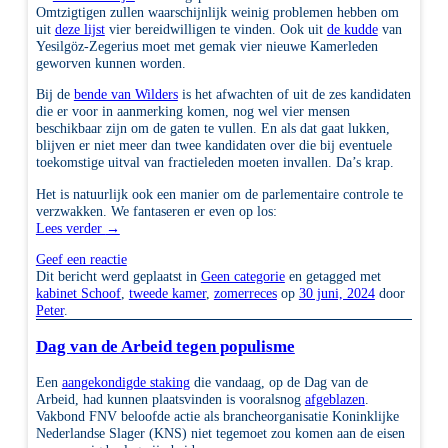
Omtzigtigen zullen waarschijnlijk weinig problemen hebben om
uit
deze lijst
vier bereidwilligen te vinden. Ook uit
de kudde
van
Yesilgöz-Zegerius moet met gemak vier nieuwe Kamerleden
geworven kunnen worden.
Bij de
bende van Wilders
is het afwachten of uit de zes kandidaten
die er voor in aanmerking komen, nog wel vier mensen
beschikbaar zijn om de gaten te vullen. En als dat gaat lukken,
blijven er niet meer dan twee kandidaten over die bij eventuele
toekomstige uitval van fractieleden moeten invallen. Da’s krap.
Het is natuurlijk ook een manier om de parlementaire controle te
verzwakken. We fantaseren er even op los:
Lees verder
→
Geef een reactie
Dit bericht werd geplaatst in
Geen categorie
en getagged met
kabinet Schoof
,
tweede kamer
,
zomerreces
op
30 juni, 2024
door
Peter
.
Dag van de Arbeid tegen populisme
Een
aangekondigde staking
die vandaag, op de Dag van de
Arbeid, had kunnen plaatsvinden is vooralsnog
afgeblazen
.
Vakbond FNV beloofde actie als brancheorganisatie Koninklijke
Nederlandse Slager (KNS) niet tegemoet zou komen aan de eisen