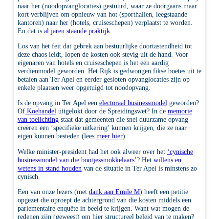
naar her (noodopvanglocaties) gestuurd, waar ze doorgaans maar
kort verblijven om opnieuw van hot (sporthallen, leegstaande
kantoren) naar her (hotels, cruiseschepen) verplaatst te worden.
En dat is
al jaren staande praktijk
.
Los van het feit dat gebrek aan bestuurlijke doortastendheid tot
deze chaos leidt, lopen de kosten ook stevig uit de hand. Voor
eigenaren van hotels en cruiseschepen is het een aardig
verdienmodel geworden. Het Rijk is gedwongen fikse boetes uit te
betalen aan Ter Apel en eerder gesloten opvanglocaties zijn op
enkele plaatsen weer opgetuigd tot noodopvang.
Is de opvang in Ter Apel een
electoraal businessmodel
geworden?
Of
Koehandel
uitgelokt door de Spreidingswet? In de
memorie
van toelichting
staat dat gemeenten die snel duurzame opvang
creëren een ‘specifieke uitkering’ kunnen krijgen, die ze naar
eigen kunnen besteden (lees
meer hier
)
Welke minister-president had het ook alweer over het
‘cynische
businessmodel van die bootjessmokkelaars’
? Het
willens en
wetens in stand houden
van de situatie in Ter Apel is minstens zo
cynisch.
Een van onze lezers (met
dank aan Emile M
) heeft een petitie
opgezet die oproept de achtergrond van die kosten middels een
parlementaire enquête in beeld te krijgen. Want wat mogen de
redenen zijn (geweest) om hier structureel beleid van te maken?