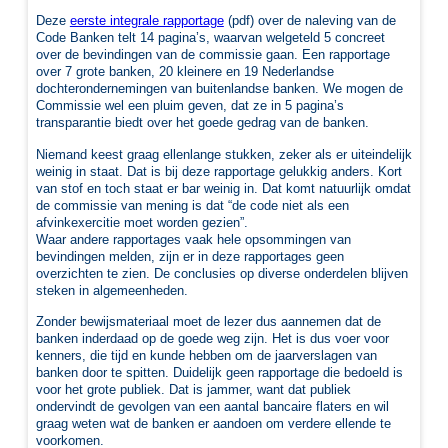
Deze
eerste integrale rapportage
(pdf) over de naleving van de
Code Banken telt 14 pagina’s, waarvan welgeteld 5 concreet
over de bevindingen van de commissie gaan. Een rapportage
over 7 grote banken, 20 kleinere en 19 Nederlandse
dochterondernemingen van buitenlandse banken. We mogen de
Commissie wel een pluim geven, dat ze in 5 pagina’s
transparantie biedt over het goede gedrag van de banken.
Niemand keest graag ellenlange stukken, zeker als er uiteindelijk
weinig in staat. Dat is bij deze rapportage gelukkig anders. Kort
van stof en toch staat er bar weinig in. Dat komt natuurlijk omdat
de commissie van mening is dat “de code niet als een
afvinkexercitie moet worden gezien”.
Waar andere rapportages vaak hele opsommingen van
bevindingen melden, zijn er in deze rapportages geen
overzichten te zien. De conclusies op diverse onderdelen blijven
steken in algemeenheden.
Zonder bewijsmateriaal moet de lezer dus aannemen dat de
banken inderdaad op de goede weg zijn. Het is dus voer voor
kenners, die tijd en kunde hebben om de jaarverslagen van
banken door te spitten. Duidelijk geen rapportage die bedoeld is
voor het grote publiek. Dat is jammer, want dat publiek
ondervindt de gevolgen van een aantal bancaire flaters en wil
graag weten wat de banken er aandoen om verdere ellende te
voorkomen.