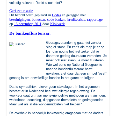
volledig naleven. Denkt u ook niet?
Geef een reactie
Dit bericht werd geplaatst in
Codes
en getagged met
bezuinigingen
,
bonussen
,
code banken
,
kreditecrisis
,
rapportage
op
13 december, 2011
door
Klokwerk
.
De bankenfluisteraar.
Gedragsverandering gaat niet zonder
slag of stoot. En zelfs als mep je er op
los, dan nog is het niet zeker dat je
daarmee gedrag duurzaam verandert. Je
moet ook niet slaan, je moet fluisteren.
Wie wel eens op National Geographic
naar de hondenfluisteraar heeft
gekeken, ziet daar dat een simpel “psst”
genoeg is om onwelwillige honden in het gareel te krijgen.
Dat is sympathiek. Liever geen stokslagen. In het algemeen
bestaat er in Nederland heel wat allergie tegen dwang. De
voorkeur gaat uit naar mensvriendelijke methoden als trainingen,
workshops, coaching, diepgaande therapieën en gedragscodes.
Maar wat als al die wondermiddelen niet helpen?
De overheid is behoorlijk lankmoedig omgegaan met de daders