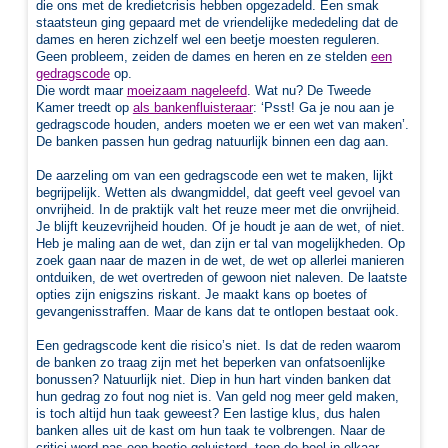
die ons met de kredietcrisis hebben opgezadeld. Een smak
staatsteun ging gepaard met de vriendelijke mededeling dat de
dames en heren zichzelf wel een beetje moesten reguleren.
Geen probleem, zeiden de dames en heren en ze stelden
een
gedragscode
op.
Die wordt maar
moeizaam nageleefd
. Wat nu? De Tweede
Kamer treedt op
als bankenfluisteraar
: ‘Psst! Ga je nou aan je
gedragscode houden, anders moeten we er een wet van maken’.
De banken passen hun gedrag natuurlijk binnen een dag aan.
De aarzeling om van een gedragscode een wet te maken, lijkt
begrijpelijk. Wetten als dwangmiddel, dat geeft veel gevoel van
onvrijheid. In de praktijk valt het reuze meer met die onvrijheid.
Je blijft keuzevrijheid houden. Of je houdt je aan de wet, of niet.
Heb je maling aan de wet, dan zijn er tal van mogelijkheden. Op
zoek gaan naar de mazen in de wet, de wet op allerlei manieren
ontduiken, de wet overtreden of gewoon niet naleven. De laatste
opties zijn enigszins riskant. Je maakt kans op boetes of
gevangenisstraffen. Maar de kans dat te ontlopen bestaat ook.
Een gedragscode kent die risico’s niet. Is dat de reden waarom
de banken zo traag zijn met het beperken van onfatsoenlijke
bonussen? Natuurlijk niet. Diep in hun hart vinden banken dat
hun gedrag zo fout nog niet is. Van geld nog meer geld maken,
is toch altijd hun taak geweest? Een lastige klus, dus halen
banken alles uit de kast om hun taak te volbrengen. Naar de
critici werd pas een beetje geluisterd, toen de boel in elkaar