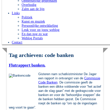
Opmerkelijke gesprekken
Overbodig
Zalm aan de lijn
Links
Politiek
Kunst en muziek
Persoonlijke ontwikkeling
Leuk voor op jouw weblog
En dan nog zo wat
Weblog Portals
Contact
Tag archieven:
code banken
Flutrapport banken.
Gisteren nam schatkistminister De Jager
een rapport in ontvangst van de
Commissie
Code Banken
. De commissie geeft de
banken een dikke voldoende voor “het actief
aan de slag gaan” met de gedragscode voor
banken en voor de “behoorlijke stappen” die
de banken hebben gezet. De Commissie
roept de banken op “om op de ingeslagen
weg voort te gaan”.