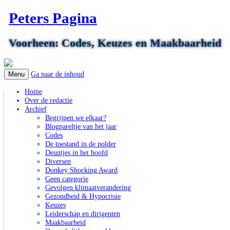
Peters Pagina
Voorheen: Codes, Keuzes en Maakbaarheid
Ga naar de inhoud
Menu
Home
Over de redactie
Archief
Begrijpen we elkaar?
Blogpareltje van het jaar
Codes
De toestand in de polder
Deuntjes in het hoofd
Diversen
Donkey Shocking Award
Geen categorie
Gevolgen klimaatverandering
Gezondheid & Hypocrisie
Keuzes
Leiderschap en dirigenten
Maakbaarheid