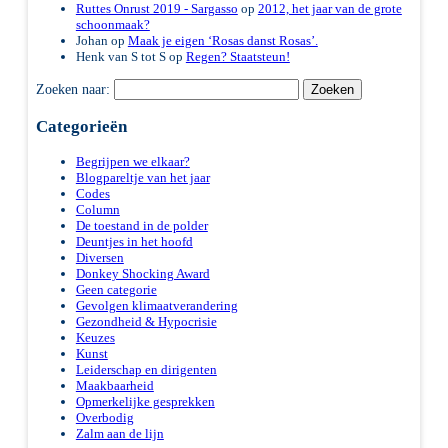
Ruttes Onrust 2019 - Sargasso
op
2012, het jaar van de grote
schoonmaak?
Johan
op
Maak je eigen ‘Rosas danst Rosas’.
Henk van S tot S
op
Regen? Staatsteun!
Zoeken naar:
Categorieën
Begrijpen we elkaar?
Blogpareltje van het jaar
Codes
Column
De toestand in de polder
Deuntjes in het hoofd
Diversen
Donkey Shocking Award
Geen categorie
Gevolgen klimaatverandering
Gezondheid & Hypocrisie
Keuzes
Kunst
Leiderschap en dirigenten
Maakbaarheid
Opmerkelijke gesprekken
Overbodig
Zalm aan de lijn