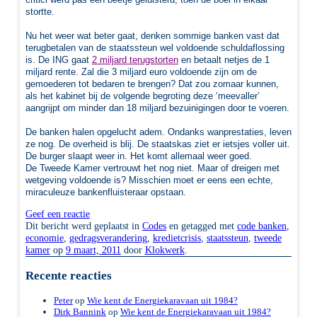
stortte.
Nu het weer wat beter gaat, denken sommige banken vast dat
terugbetalen van de staatssteun wel voldoende
schuldaflossing
is. De ING gaat
2 miljard terugstorten
en betaalt netjes de 1
miljard rente. Zal die 3 miljard euro voldoende zijn om de
gemoederen tot bedaren te brengen? Dat zou zomaar kunnen,
als het kabinet bij de volgende begroting deze ‘meevaller’
aangrijpt om minder dan 18 miljard bezuinigingen door te voeren.
De banken halen opgelucht adem. Ondanks wanprestaties, leven
ze nog. De overheid is blij. De staatskas ziet er ietsjes voller uit.
De burger slaapt weer in. Het komt allemaal weer goed.
De Tweede Kamer vertrouwt het nog niet. Maar of dreigen met
wetgeving voldoende is? Misschien moet er eens een echte,
miraculeuze bankenfluisteraar opstaan.
Geef een reactie
Dit bericht werd geplaatst in
Codes
en getagged met
code banken
,
economie
,
gedragsverandering
,
kredietcrisis
,
staatssteun
,
tweede
kamer
op
9 maart, 2011
door
Klokwerk
.
Recente reacties
Peter
op
Wie kent de Energiekaravaan uit 1984?
Dirk Bannink
op
Wie kent de Energiekaravaan uit 1984?