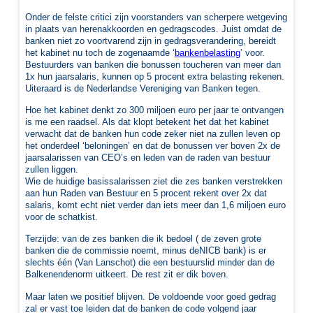
Onder de felste critici zijn voorstanders van scherpere wetgeving
in plaats van herenakkoorden en gedragscodes. Juist omdat de
banken niet zo voortvarend zijn in gedragsverandering, bereidt
het kabinet nu toch de zogenaamde ‘
bankenbelasting
’ voor.
Bestuurders van banken die bonussen toucheren van meer dan
1x hun jaarsalaris, kunnen op 5 procent extra belasting rekenen.
Uiteraard is de Nederlandse Vereniging van Banken tegen.
Hoe het kabinet denkt zo 300 miljoen euro per jaar te ontvangen
is me een raadsel. Als dat klopt betekent het dat het kabinet
verwacht dat de banken hun code zeker niet na zullen leven op
het onderdeel ‘beloningen’ en dat de bonussen ver boven 2x de
jaarsalarissen van CEO’s en leden van de raden van bestuur
zullen liggen.
Wie de huidige basissalarissen ziet die zes banken verstrekken
aan hun Raden van Bestuur en 5 procent rekent over 2x dat
salaris, komt echt niet verder dan iets meer dan 1,6 miljoen euro
voor de schatkist.
Terzijde: van de zes banken die ik bedoel ( de zeven grote
banken die de commissie noemt, minus deNICB bank) is er
slechts één (Van Lanschot) die een bestuurslid minder dan de
Balkenendenorm uitkeert. De rest zit er dik boven.
Maar laten we positief blijven. De voldoende voor goed gedrag
zal er vast toe leiden dat de banken de code volgend jaar